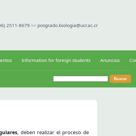
06) 2511-8679
posgrado.biologia@ucr.ac.cr
entos
Information for foreign students
Anuncios
Co
Buscar:
gulares
, deben realizar el proceso de