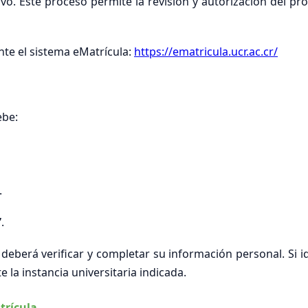
tivo. Este proceso permite la revisión y autorización del pr
nte el sistema eMatrícula:
https://ematricula.ucr.ac.cr/
ebe:
.
”
.
deberá verificar y completar su información personal. Si i
 la instancia universitaria indicada.
trícula