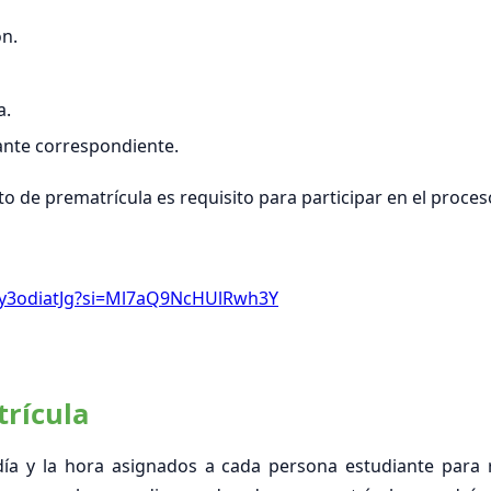
ón.
a.
nte correspondiente.
ecto de prematrícula es requisito para participar en el proce
f1y3odiatJg?si=Ml7aQ9NcHUlRwh3Y
trícula
día y la hora asignados a cada persona estudiante para re